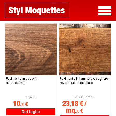
Pavimento in pvc prim
Pavimento in laminato e sughero
autoposante
rovere Rustic Bisellato
27,45 €
51,24 € / mq €
10
23,18 € /
€
,
00
mq
€
,
00
Dettaglio